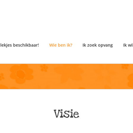
plekjes beschikbaar!
Wie ben ik?
Ik zoek opvang
Ik w
Visie